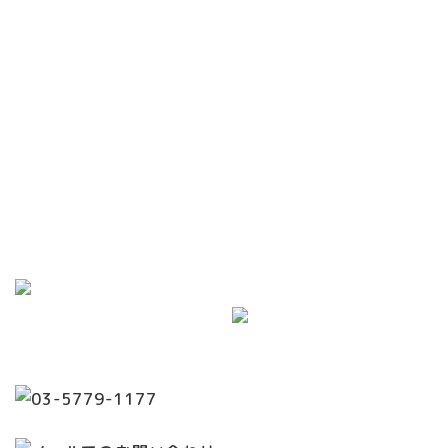
Contact
お問い合わせはお気軽に
世田谷区で眼科をお探しなら当院までご相談ください。
松陰神社前駅東出口 徒歩0分です。
月・火・木・金は18:30まで診療。
（水は12:30まで）