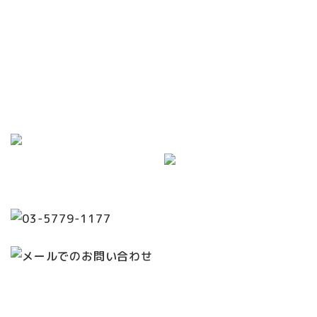
世田谷区で眼科をお探しなら当院までご相談ください。
松陰神社前駅東出口 徒歩0分です。
月・火・木・金は18:30まで診療。
（水は12:30まで）